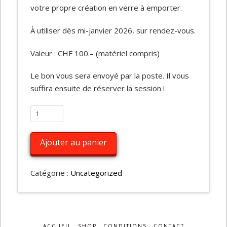
votre propre création en verre à emporter.
À utiliser dès mi-janvier 2026, sur rendez-vous.
Valeur : CHF 100.– (matériel compris)
Le bon vous sera envoyé par la poste. Il vous
suffira ensuite de réserver la session !
quantité
de
Initiation
Alternative:
Ajouter au panier
privée
au
Catégorie :
Uncategorized
soufflage
de
verre
au
chalumeau
ACCUEIL
SHOP
CONDITIONS
CONTACT