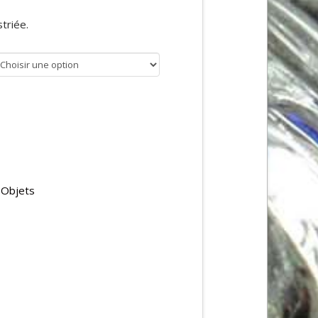
striée.
 Objets