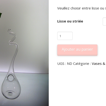
Veuillez choisir entre lisse ou 
Lisse ou striée
quantité
de
Goutte
Ajouter au panier
lisse
ou
Alternative:
UGS :
ND
Catégorie :
Vases &
striée